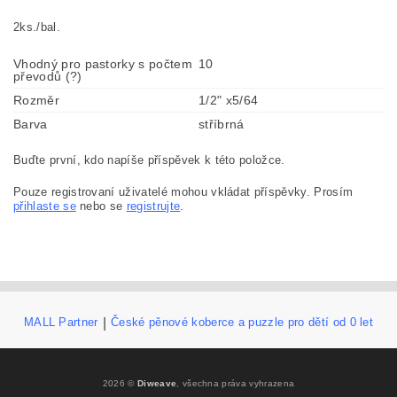
2ks./bal.
Vhodný pro pastorky s počtem
10
převodů (?)
Rozměr
1/2" x5/64
Barva
stříbrná
Buďte první, kdo napíše příspěvek k této položce.
Pouze registrovaní uživatelé mohou vkládat příspěvky. Prosím
přihlaste se
nebo se
registrujte
.
MALL Partner
|
České pěnové koberce a puzzle pro dětí od 0 let
2026 ©
Diweave
, všechna práva vyhrazena