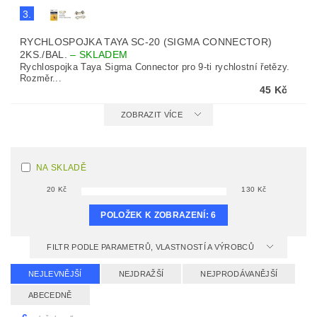
3.
RYCHLOSPOJKA TAYA SC-20 (SIGMA CONNECTOR)
2KS./BAL.
–
SKLADEM
Rychlospojka Taya Sigma Connector pro 9-ti rychlostní řetězy.
Rozměr...
45 Kč
ZOBRAZIT VÍCE
NA SKLADĚ
20
Kč
130
Kč
POLOŽEK K ZOBRAZENÍ:
6
FILTR PODLE PARAMETRŮ, VLASTNOSTÍ A VÝROBCŮ
NEJLEVNĚJŠÍ
NEJDRAŽŠÍ
NEJPRODÁVANĚJŠÍ
ABECEDNĚ