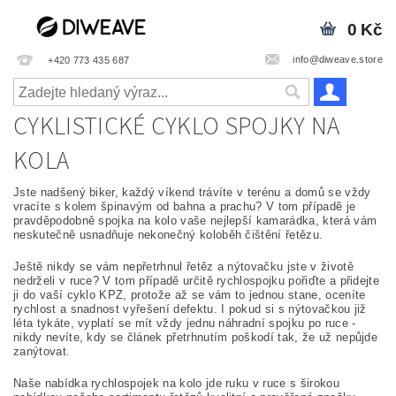
0 Kč
info@diweave.store
+420 773 435 687
CYKLISTICKÉ CYKLO SPOJKY NA
KOLA
Jste nadšený biker, každý víkend trávíte v terénu a domů se vždy
vracíte s kolem špinavým od bahna a prachu? V tom případě je
pravděpodobně spojka na kolo vaše nejlepší kamarádka, která vám
neskutečně usnadňuje nekonečný koloběh čištění řetězu.
Ještě nikdy se vám nepřetrhnul řetěz a nýtovačku jste v životě
nedrželi v ruce? V tom případě určitě rychlospojku pořiďte a přidejte
ji do vaší cyklo KPZ, protože až se vám to jednou stane, oceníte
rychlost a snadnost vyřešení defektu. I pokud si s nýtovačkou již
léta tykáte, vyplatí se mít vždy jednu náhradní spojku po ruce -
nikdy nevíte, kdy se článek přetrhnutím poškodí tak, že už nepůjde
zanýtovat.
Naše nabídka rychlospojek na kolo jde ruku v ruce s širokou