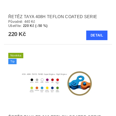
ŘETĚZ TAYA 408H TEFLON COATED SERIE
Původně:
440 Kč
Ušetříte
:
220 Kč (–50 %)
220 Kč
DETAIL
Novinka
Tip