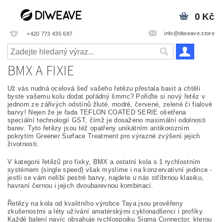
0 Kč
info@diweave.store
+420 773 435 687
BMX A FIXIE
Už vás nudná ocelová šeď vašeho řetězu přestala bavit a chtěli
byste vašemu kolu dodat pořádný šmrnc? Pořiďte si nový řetěz v
jednom ze zářivých odstínů žluté, modré, červené, zelené či fialové
barvy! Nejen že je řada TEFLON COATED SERIE ošetřena
speciální technologií GST, čímž je dosaženo maximální odolnosti
barev. Tyto řetězy jsou též opatřeny unikátním antikorozním
pokrytím Greener Surface Treatment pro výrazné zvýšení jejich
životnosti.
V kategorii řetězů pro fixky, BMX a ostatní kola s 1 rychlostním
systémem (single speed) však myslíme i na konzervativní jedince -
jestli se vám nelíbí pestré barvy, najdete u nás stříbrnou klasiku,
havraní černou i jejich dvoubarevnou kombinaci.
Řetězy na kola od kvalitního výrobce Taya jsou prověřeny
zkušenostmi a léty užívání amatérskými cyklonadšenci i profíky.
Každé balení navíc obsahuje rychlospojku Sigma Connector, kterou