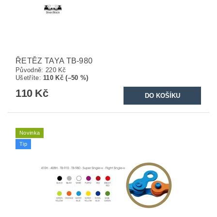
ŘETĚZ TAYA TB-980
Původně:
220 Kč
Ušetříte
:
110 Kč (–50 %)
110 Kč
Novinka
Tip