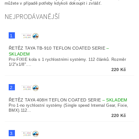
můžete v případě potřeby kdykoli dokoupit i zvlášť.
NEJPRODÁVANĚJŠÍ
1.
ŘETĚZ TAYA TB-910 TEFLON COATED SERIE
–
SKLADEM
Pro FIXIE kola s 1 rychlostními systémy. 112 článků. Rozměr
1/2"x1/8"....
220 Kč
2.
ŘETĚZ TAYA 408H TEFLON COATED SERIE
–
SKLADEM
Pro 1-no rychlostní systémy (Single speed Internal Gear, Fixie,
BMX).112...
220 Kč
3.