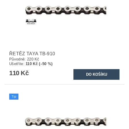
ŘETĚZ TAYA TB-910
Původně:
220 Kč
Ušetříte
:
110 Kč (–50 %)
110 Kč
Tip