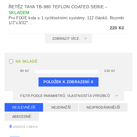
ŘETĚZ TAYA TB-980 TEFLON COATED SERIE
–
SKLADEM
Pro FIXIE kola s 1 rychlostními systémy. 112 článků. Rozměr
1/2"x3/32"....
220 Kč
ZOBRAZIT VÍCE
NA SKLADĚ
95
Kč
220
Kč
POLOŽEK K ZOBRAZENÍ:
6
FILTR PODLE PARAMETRŮ, VLASTNOSTÍ A VÝROBCŮ
NEJLEVNĚJŠÍ
NEJDRAŽŠÍ
NEJPRODÁVANĚJŠÍ
ABECEDNĚ
6
položek celkem