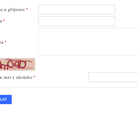
o a příjmení
l
va
e text z obrázku