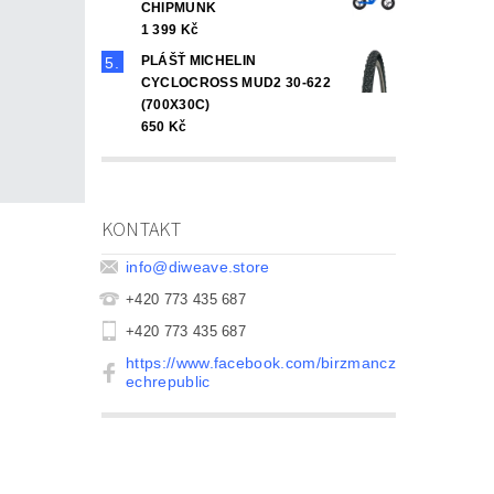
CHIPMUNK
1 399 Kč
PLÁŠŤ MICHELIN
CYCLOCROSS MUD2 30-622
(700X30C)
650 Kč
KONTAKT
info
@
diweave.store
+420 773 435 687
+420 773 435 687
https://www.facebook.com/birzmancz
echrepublic