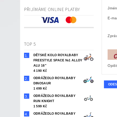
Jmén
PŘIJÍMÁME ONLINE PLATBY
E-mai
Zprá
TOP 5
DĚTSKÉ KOLO ROYALBABY
FREESTYLE SPACE №1 ALLOY
Opišt
ALU 16"
4 190 Kč
ODRÁŽEDLO ROYALBABY
DINOSAUR
1 499 Kč
ODRÁŽEDLO ROYALBABY
RUN KNIGHT
1 599 Kč
ODRÁŽEDLO ROYALBABY