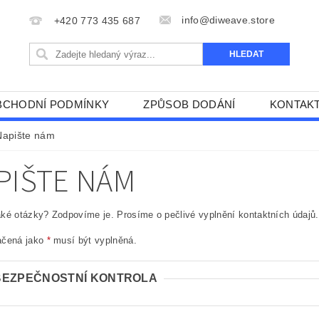
info@diweave.store
+420 773 435 687
BCHODNÍ PODMÍNKY
ZPŮSOB DODÁNÍ
KONTAK
Napište nám
PIŠTE NÁM
ké otázky? Zodpovíme je. Prosíme o pečlivé vyplnění kontaktních údajů.
ačená jako
*
musí být vyplněná.
BEZPEČNOSTNÍ KONTROLA