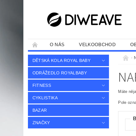
O NÁS
VELKOOBCHOD
O
DĚTSKÁ KOLA ROYAL BABY
NA
ODRÁŽEDLO ROYALBABY
FITNESS
Máte něja
CYKLISTIKA
Pole ozn
BAZAR
ZNAČKY