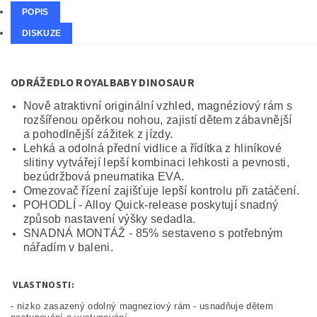
POPIS
DISKUZE
ODRÁŽEDLO ROYALBABY DINOSAUR
Nově atraktivní originální vzhled, magnéziový rám s
rozšířenou opěrkou nohou, zajistí dětem zábavnější
a pohodlnější zážitek z jízdy.
Lehká a odolná přední vidlice a řídítka z hliníkové
slitiny vytvářejí lepší kombinaci lehkosti a pevnosti,
bezúdržbová pneumatika EVA.
Omezovač řízení zajišťuje lepší kontrolu při zatáčení.
POHODLÍ - Alloy Quick-release poskytují snadný
způsob nastavení výšky sedadla.
SNADNÁ MONTÁŽ - 85% sestaveno s potřebným
nářadím v baleni.
VLASTNOSTI:
- nízko zasazený odolný magneziový rám - usnadňuje dětem