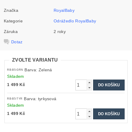
Značka
RoyalBaby
Kategorie
Odrážedlo RoyalBaby
Záruka
2 roky
Dotaz
ZVOLTE VARIANTU
Barva: Zelená
RB-B5-GRN
Skladem
1 499 Kč
Barva: tyrkysová
RB-B5-TYR
Skladem
1 499 Kč