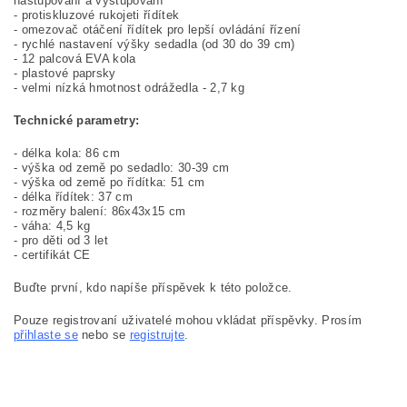
nastupování a vystupování
- protiskluzové rukojeti řídítek
- omezovač otáčení řídítek pro lepší ovládání řízení
- rychlé nastavení výšky sedadla (od 30 do 39 cm)
- 12 palcová EVA kola
- plastové paprsky
- velmi nízká hmotnost odrážedla - 2,7 kg
Technické parametry:
- délka kola: 86 cm
- výška od země po sedadlo: 30-39 cm
- výška od země po řídítka: 51 cm
- délka řídítek: 37 cm
- rozměry balení: 86x43x15 cm
- váha: 4,5 kg
- pro děti od 3 let
- certifikát CE
Buďte první, kdo napíše příspěvek k této položce.
Pouze registrovaní uživatelé mohou vkládat příspěvky. Prosím
přihlaste se
nebo se
registrujte
.