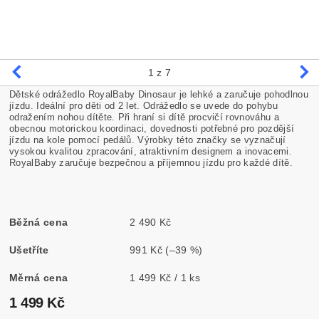
1
z 7
Dětské odrážedlo RoyalBaby Dinosaur je lehké a zaručuje pohodlnou
jízdu. Ideální pro děti od 2 let. Odrážedlo se uvede do pohybu
odražením nohou dítěte. Při hraní si dítě procvičí rovnováhu a
obecnou motorickou koordinaci, dovednosti potřebné pro pozdější
jízdu na kole pomocí pedálů. Výrobky této značky se vyznačují
vysokou kvalitou zpracování, atraktivním designem a inovacemi.
RoyalBaby zaručuje bezpečnou a příjemnou jízdu pro každé dítě.
Běžná cena
2 490 Kč
Ušetříte
991 Kč
(–39 %)
Měrná cena
1 499 Kč / 1 ks
1 499 Kč