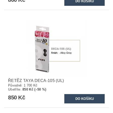
ŘETĚZ TAYA DECA-105 (UL)
Původně:
1 700 Kč
Ušetříte
:
850 Kč (–50 %)
850 Kč