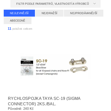
FILTR PODLE PARAMETRŮ, VLASTNOSTÍ A VÝROBCŮ
NEJLEVNĚJŠÍ
NEJDRAŽŠÍ
NEJPRODÁVANĚJŠÍ
ABECEDNĚ
11
položek celkem
RYCHLOSPOJKA TAYA SC-19 (SIGMA
CONNECTOR) 2KS./BAL.
Původně:
240 Kč