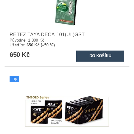
ŘETĚZ TAYA DECA-101(UL)GST
Původně:
1 300 Kč
Ušetříte
:
650 Kč (–50 %)
650 Kč
Tip