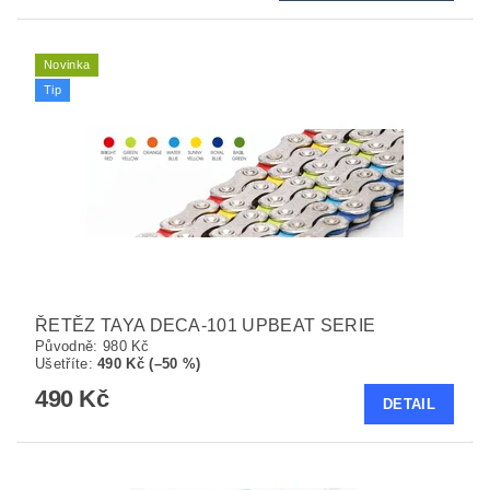
Novinka
Tip
ŘETĚZ TAYA DECA-101 UPBEAT SERIE
Původně:
980 Kč
Ušetříte
:
490 Kč (–50 %)
490 Kč
DETAIL