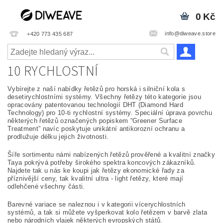
0 Kč
info@diweave.store
+420 773 435 687
10 RYCHLOSTNÍ
Vybírejte z naší nabídky řetězů pro horská i silniční kola s
desetirychlostními systémy. Všechny řetězy této kategorie jsou
opracovány patentovanou technologií DHT (Diamond Hard
Technology) pro 10-ti rychlostní systémy. Speciální úprava povrchu
některých řetězů označených popiskem “Greener Surface
Treatment” navíc poskytuje unikátní antikorozní ochranu a
prodlužuje délku jejich životnosti.
Šíře sortimentu námi nabízených řetězů prověřené a kvalitní značky
Taya pokrývá potřeby širokého spektra koncových zákazníků.
Najdete tak u nás ke koupi jak řetězy ekonomické řady za
příznivější ceny, tak kvalitní ultra - light řetězy, které mají
odlehčené všechny části.
Barevné variace se naleznou i v kategorii vícerychlostních
systémů, a tak si můžete vyšperkovat kolo řetězem v barvě zlata
nebo národních vlajek některých evropských států.