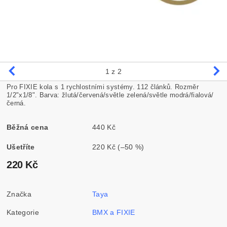
1
z 2
Pro FIXIE kola s 1 rychlostními systémy. 112 článků. Rozměr
1/2"x1/8". Barva: žlutá/červená/světle zelená/světle modrá/fialová/
černá.
Běžná cena
440 Kč
Ušetříte
220 Kč
(–50 %)
220 Kč
Značka
Taya
Kategorie
BMX a FIXIE