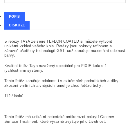
POPIS
DISKUZE
S řetězy TAYA ze série TEFLON COATED si můžete vytvořit
unikátní vzhled vašeho kola. Řetězy jsou pokryty teflonem a
zároveň ošetřeny technologií GST, což zaručuje maximální odolnost
barvy.
Kvalitní řetěz Taya navržený speciálně pro FIXIE kola s 1
rychlostními systémy.
Tento řetěz zaručuje odolnost i v extrémních podmínkách a díky
zkosení vnitřních a vnějších lamel je chod řetězu tichý.
112 článků.
Tento řetěz má unikátní netoxické antikorozní pokrytí Greener
Surface Treatment, které výrazně zvyšuje jeho životnost.