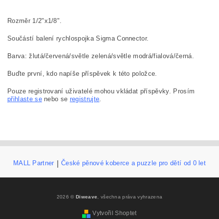
Rozměr 1/2"x1/8".
Součástí balení rychlospojka Sigma Connector.
Barva: žlutá/červená/světle zelená/světle modrá/fialová/černá.
Buďte první, kdo napíše příspěvek k této položce.
Pouze registrovaní uživatelé mohou vkládat příspěvky. Prosím
přihlaste se
nebo se
registrujte
.
MALL Partner
|
České pěnové koberce a puzzle pro dětí od 0 let
2026 ©
Diweave
, všechna práva vyhrazena
Vytvořil Shoptet