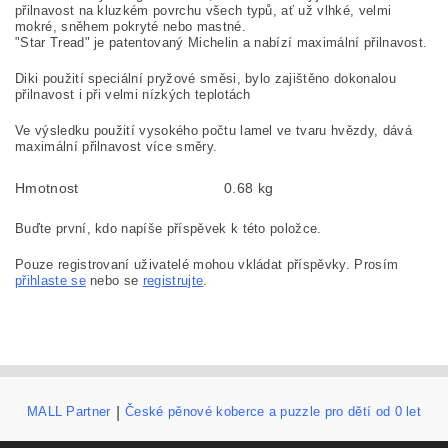
přilnavost na kluzkém povrchu všech typů, ať už vlhké, velmi
mokré, sněhem pokryté nebo mastné.
"Star Tread" je patentovaný Michelin a nabízí maximální přilnavost.
Diki použití speciální pryžové směsi, bylo zajištěno dokonalou
přilnavost i při velmi nízkých teplotách
Ve výsledku použití vysokého počtu lamel ve tvaru hvězdy, dává
maximální přilnavost více směry.
Hmotnost
0.68 kg
Buďte první, kdo napíše příspěvek k této položce.
Pouze registrovaní uživatelé mohou vkládat příspěvky. Prosím
přihlaste se
nebo se
registrujte
.
MALL Partner
|
České pěnové koberce a puzzle pro dětí od 0 let