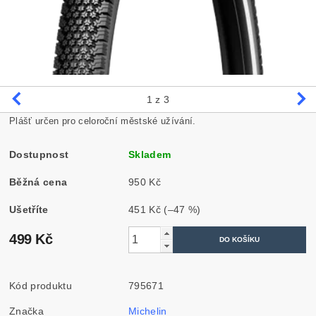
1
z 3
Plášť určen pro celoroční městské užívání.
Dostupnost
Skladem
Běžná cena
950 Kč
Ušetříte
451 Kč
(–47 %)
499 Kč
Kód produktu
795671
Značka
Michelin