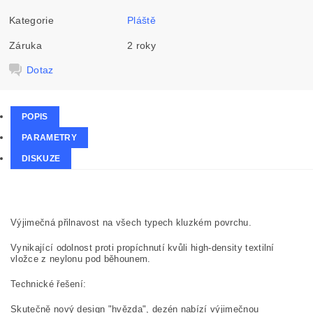
Kategorie
Pláště
Záruka
2 roky
Dotaz
POPIS
PARAMETRY
DISKUZE
Výjimečná přilnavost na všech typech kluzkém povrchu.
Vynikající odolnost proti propíchnutí kvůli high-density textilní
vložce z neylonu pod běhounem.
Technické řešení:
Skutečně nový design "hvězda", dezén nabízí výjimečnou