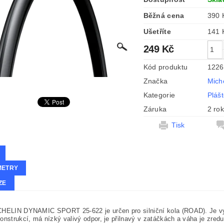
Běžná cena
390 
Ušetříte
141
249 Kč
Kód produktu
1226
Značka
Mich
Kategorie
Pláš
Záruka
2 ro
Tisk
METRY
ZE
CHELIN DYNAMIC SPORT 25-622 je určen pro silniční kola (ROAD). Je v
onstrukcí, má nízký valivý odpor, je přilnavý v zatáčkách a váha je zre