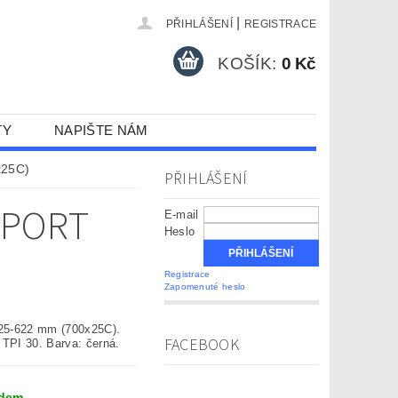
|
PŘIHLÁŠENÍ
REGISTRACE
KOŠÍK:
0 Kč
TY
NAPIŠTE NÁM
x25C)
PŘIHLÁŠENÍ
SPORT
E-mail
Heslo
Registrace
Zapomenuté heslo
 25-622 mm (700x25C).
FACEBOOK
 TPI 30. Barva: černá.
adem