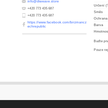
info
@
diweave.store
Určení (
+420 773 435 687
Směs
+420 773 435 687
Ochrana 
https://www.facebook.com/birzmancz
Barva
echrepublic
Hmotnos
Buďte prv
Pouze reg