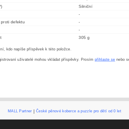
?)
Silniční
-
proti defektu
-
-
t
305 g
ní, kdo napíše příspěvek k této položce.
istrovaní uživatelé mohou vkládat příspěvky. Prosím
přihlaste se
nebo 
MALL Partner
|
České pěnové koberce a puzzle pro dětí od 0 let