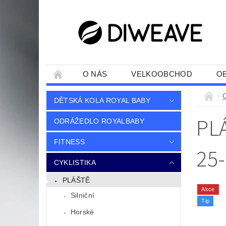
O NÁS
VELKOOBCHOD
O
C
DĚTSKÁ KOLA ROYAL BABY
PL
ODRÁŽEDLO ROYALBABY
FITNESS
25-
CYKLISTIKA
PLÁŠTĚ
Akce
Silniční
Tip
Horské