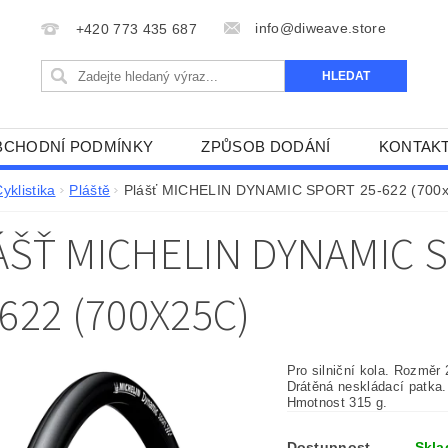
info@diweave.store
+420 773 435 687
BCHODNÍ PODMÍNKY
ZPŮSOB DODÁNÍ
KONTAK
yklistika
Pláště
Plášť MICHELIN DYNAMIC SPORT 25-622 (700
ÁŠŤ MICHELIN DYNAMIC 
622 (700X25C)
Pro silniční kola. Rozměr
Drátěná neskládací patka.
Hmotnost 315 g.
Dostupnost
Skl