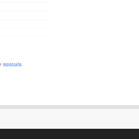
se
registrujte
.