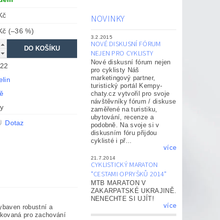
Kč
NOVINKY
 Kč
(–36 %)
3.2.2015
NOVÉ DISKUSNÍ FÓRUM
NEJEN PRO CYKLISTY
Nové diskusní fórum nejen
22
pro cyklisty Náš
marketingový partner,
elin
turistický portál Kempy-
tě
chaty.cz vytvořil pro svoje
návštěvníky fórum / diskuse
ky
zaměřené na turistiku,
ubytování, recenze a
Dotaz
podobně. Na svoje si v
diskusním fóru přijdou
cyklisté i př...
více
21.7.2014
CYKLISTICKÝ MARATON
"CESTAMI OPRYŠKŮ 2014"
MTB MARATON V
ZAKARPATSKÉ UKRAJINĚ.
NENECHTE SI UJÍT!
více
ybaven robustní a
dukovaná pro zachování