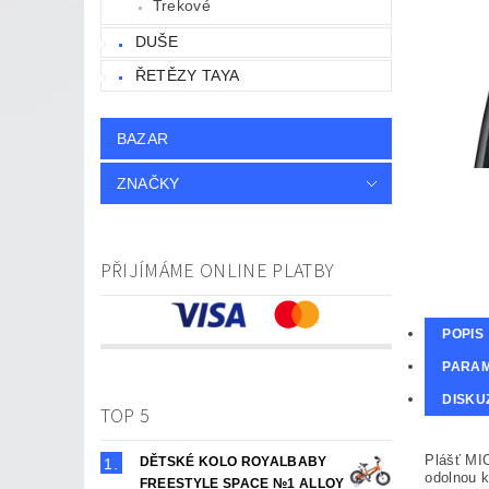
Trekové
DUŠE
ŘETĚZY TAYA
BAZAR
ZNAČKY
PŘIJÍMÁME ONLINE PLATBY
POPIS
PARA
DISKU
TOP 5
Plášť MI
DĚTSKÉ KOLO ROYALBABY
odolnou k
FREESTYLE SPACE №1 ALLOY