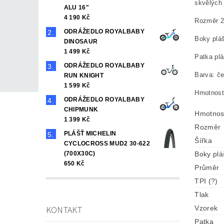
skvělých 
ALU 16"
4 190 Kč
Rozměr 
ODRÁŽEDLO ROYALBABY
Boky pláš
DINOSAUR
1 499 Kč
Patka plá
ODRÁŽEDLO ROYALBABY
Barva: če
RUN KNIGHT
1 599 Kč
Hmotnost
ODRÁŽEDLO ROYALBABY
CHIPMUNK
Hmotnos
1 399 Kč
Rozměr
PLÁŠŤ MICHELIN
Šířka
CYCLOCROSS MUD2 30-622
(700X30C)
Boky plá
650 Kč
Průměr
TPI (?)
Tlak
KONTAKT
Vzorek
Patka