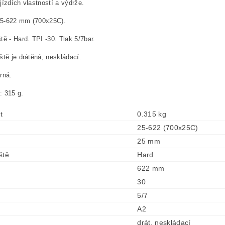
jízdích vlastností a výdrže.
25-622 mm (700x25C).
tě - Hard. TPI -30. Tlak 5/7bar.
ště je drátěná, neskládací.
rná.
: 315 g.
t
0.315 kg
25-622 (700x25C)
25 mm
ště
Hard
622 mm
30
5/7
A2
drát, neskládací